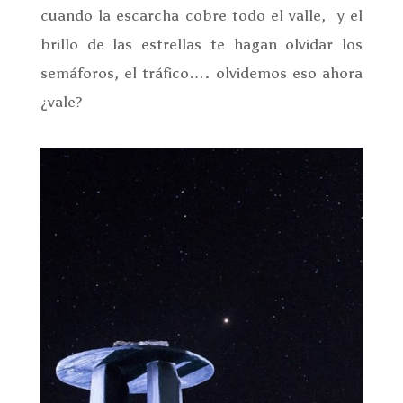
cuando la escarcha cobre todo el valle, y el
brillo de las estrellas te hagan olvidar los
semáforos, el tráfico…. olvidemos eso ahora
¿vale?